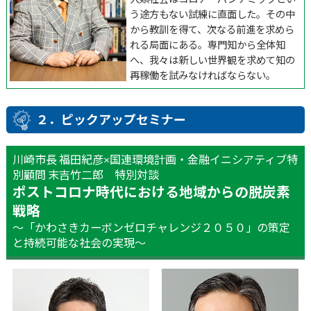
う途方もない試練に直面した。その中
から教訓を得て、次なる前進を求めら
れる局面にある。専門知から全体知
へ、我々は新しい世界観を求めて知の
再稼働を試みなければならない。
２．ピックアップセミナー
川崎市長 福田紀彦×国連環境計画・金融イニシアティブ特
別顧問 末吉竹二郎 特別対談
ポストコロナ時代における地域からの脱炭素
戦略
〜「かわさきカーボンゼロチャレンジ２０５０」の策定
と持続可能な社会の実現〜