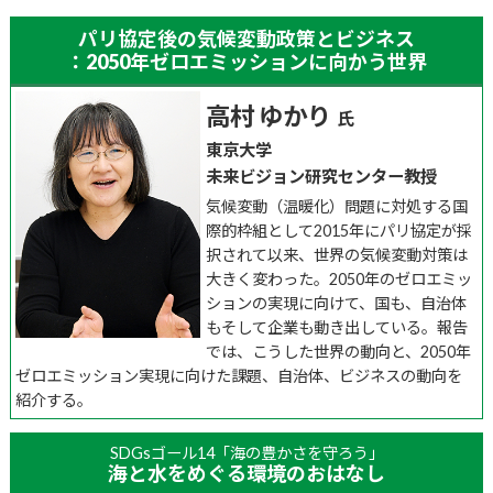
簡易版ダウンロード
パリ協定後の気候変動政策とビジネス
全体版ダウンロード
：2050年ゼロエミッションに向かう世界
来場登録を開始しました。
高村 ゆかり
出展者一覧をアップしました。
東京大学
出展者一覧
未来ビジョン研究センター教授
気候変動（温暖化）問題に対処する国
講演・セミナープログラムをアップしました。
際的枠組として2015年にパリ協定が採
講演・セミナープログラムは詳細が決まり次第随時更新い
択されて以来、世界の気候変動対策は
たします。
大きく変わった。2050年のゼロエミッ
講演・セミナープログラム
ションの実現に向けて、国も、自治体
もそして企業も動き出している。報告
第13回川崎国際環境技術展の動画を作成しました。
では、こうした世界の動向と、2050年
ゼロエミッション実現に向けた課題、自治体、ビジネスの動向を
第13回川崎国際環境技術展広報動画
紹介する。
SDGsゴール14「海の豊かさを守ろう」
海と水をめぐる環境のおはなし