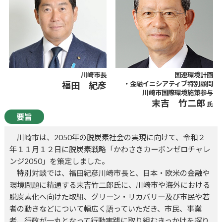
川崎市長
国連環境計画
福田 紀彦
・金融イニシアティブ特別顧問
川崎市国際環境施策参与
末吉 竹二郎
要旨
川崎市は、2050年の脱炭素社会の実現に向けて、令和２
年１１月１２日に脱炭素戦略「かわさきカーボンゼロチャレ
ンジ2050」を策定しました。
特別対談では、福田紀彦川崎市長と、日本・欧米の金融や
環境問題に精通する末吉竹二郎氏に、川崎市や海外における
脱炭素化へ向けた取組、グリーン・リカバリー及び市民や若
者の動きなどについて幅広く語っていただき、市民、事業
者、行政が一丸となって行動実践に取り組むきっかけを探り