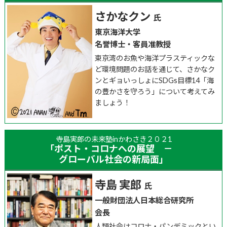
さかなクン
東京海洋大学
名誉博士・客員准教授
東京湾のお魚や海洋プラスティックな
ど環境問題のお話を通じて、さかなク
ンとギョいっしょにSDGs目標14「海
の豊かさを守ろう」について考えてみ
ましょう！
寺島実郎の未来塾inかわさき２０２1
「ポスト・コロナへの展望 －
グローバル社会の新局面」
寺島 実郎
一般財団法人日本総合研究所
会長
人類社会はコロナ・パンデミックとい