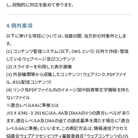
し、段階的に対応を進めて参ります。
4.例外事項
以下に挙げる項目については、当面の間、当方針の対象外としま
す。
(1) コンテンツ管理システム（以下、CMS という）以外で作成・管理
しているウェブページ及びコンテンツ
(2) スライダーを利用した表示画像
(3) 外部機関等から収集したコンテンツ（ウェブリンク、PDFファイ
ル、RSS配信コンテンツ）
(4) リンク先PDFファイル内のイメージ図や図表等文字情報を持た
ないファイル
※適合レベルAAに準拠とは
JIS X 8341-3:2016にはA、AA及びAAAの3つの適合レベルがあり
ます。適合レベルA及びAAの全ての達成基準を満たす場合に「適合
レベルAAに準拠」といいます。この表記方法は、情報通信アクセス
協議会ウェブアクセシビリティ基盤委員会「ウェブコンテンツのJIS