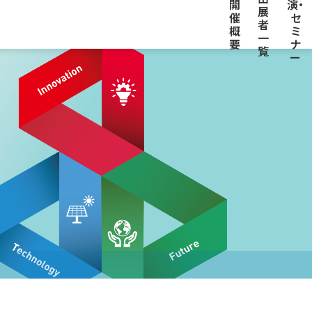
開
演・
展
催
セ
者
概
ミ
一
要
ナ
覧
ー