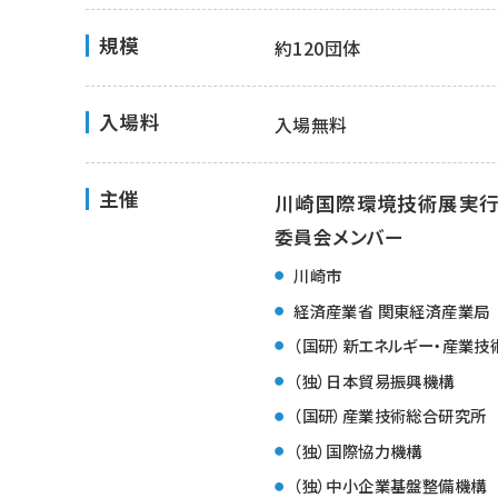
規模
約120団体
入場料
入場無料
主催
川崎国際環境技術展実
委員会メンバー
川崎市
経済産業省 関東経済産業局
（国研）新エネルギー・産業
（独）日本貿易振興機構
（国研）産業技術総合研究所
（独）国際協力機構
（独）中小企業基盤整備機構