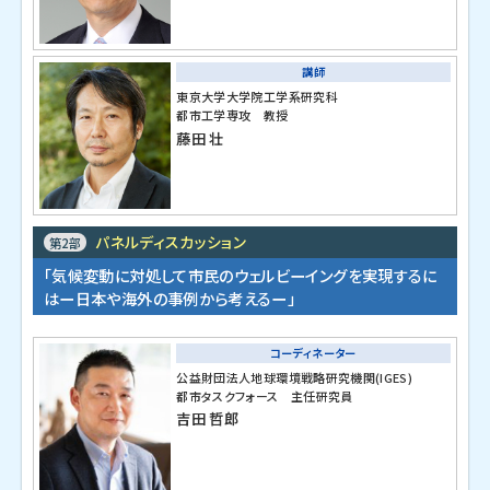
講師
東京大学大学院工学系研究科
都市工学専攻 教授
藤田 壮
パネルディスカッション
第2部
「気候変動に対処して市民のウェルビーイングを実現するに
はー日本や海外の事例から考えるー」
コーディネーター
公益財団法人地球環境戦略研究機関(IGES)
都市タスクフォース 主任研究員
吉田 哲郎