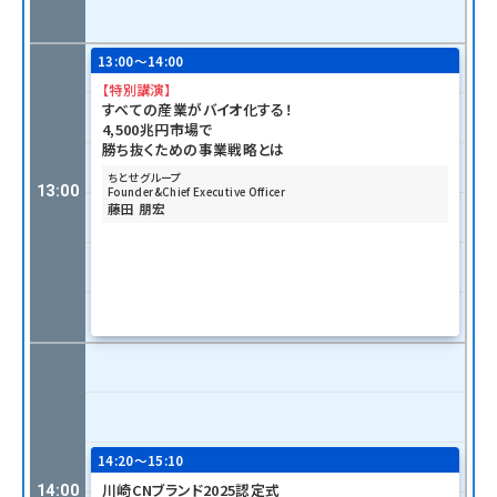
13:00〜14:00
【特別講演】
すべての産業がバイオ化する！
4,500兆円市場で
勝ち抜くための事業戦略とは
ちとせグループ
13:00
Founder&Chief Executive Officer
藤田 朋宏
14:20〜15:10
14
川崎CNブランド2025認定式
14:00