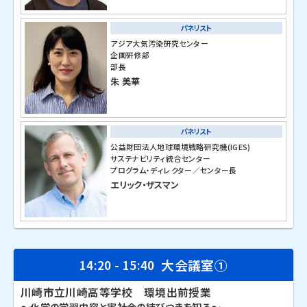
パネリスト
アジア大気汚染研究センター
企画研修部
部長
朱 美華
パネリスト
公益財団法人地球環境戦略研究機(IGES)
サステナビリティ統合センター
プログラム・ディレクター／センター長
エリック・ザスマン
大会議室①
14:20 - 15:40
川崎市立川崎高等学校 環境出前授業