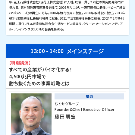
年、花王石鹸株式会社（現花王株式会社）に入社。以後一貫して同社の研究開発部門に
携わる。 素材開発研究所室長を経て、2003年サニタリー研究所長に着任。ベビー用紙お
むつ『メリーズ』の再生に寄与。2006年執行役員に就任。2008年取締役に就任。2012年
6月代表取締役社長執行役員に就任。2021年1月取締役会長に就任。2024年3月特別
顧問に就任。日本経済団体連合会生活サービス委員長、クリーン・オーシャン・マテリア
ル・アライアンス（CLOMA）会長を務める。
メインステージ
13:00 - 14:00
【特別講演】
すべての産業がバイオ化する！
4,500兆円市場で
勝ち抜くための事業戦略とは
講師
ちとせグループ
Founder&Chief Executive Officer
藤田 朋宏