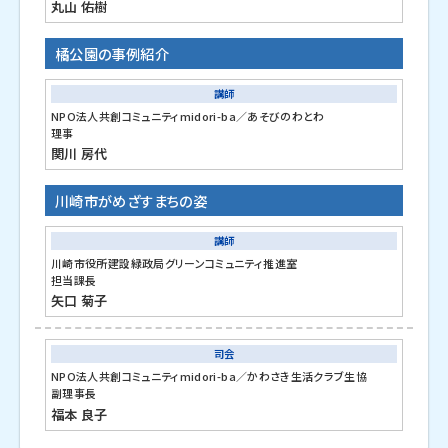
丸山 佑樹
橘公園の事例紹介
講師
NPO法人共創コミュニティmidori-ba／あそびのわとわ
理事
関川 房代
川崎市がめざすまちの姿
講師
川崎市役所建設緑政局グリーンコミュニティ推進室
担当課長
矢口 菊子
司会
NPO法人共創コミュニティmidori-ba／かわさき生活クラブ生協
副理事長
福本 良子