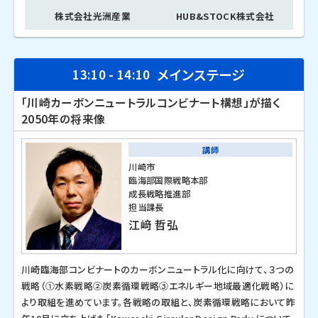
株式会社光洲産業
HUB&STOCK株式会社
メインステージ
13:10 - 14:10
「川崎カーボンニュートラルコンビナート構想」が描く
2050年の将来像
講師
川崎市
臨海部国際戦略本部
成長戦略推進部
担当課長
江﨑 哲弘
川崎臨海部コンビナートのカーボンニュートラル化に向けて、３つの
戦略（①水素戦略②炭素循環戦略③エネルギー地域最適化戦略）に
より取組を進めています。各戦略の取組と、炭素循環戦略において昨