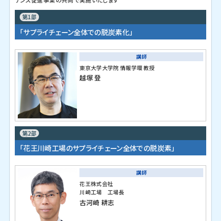
ナンス促進事業の共同で実施いたします
第1部
「サプライチェーン全体での脱炭素化」
講師
東京大学大学院 情報学環 教授
越塚 登
第2部
「花王川崎工場のサプライチェーン全体での脱炭素」
講師
花王株式会社
川崎工場 工場長
古河崎 耕志