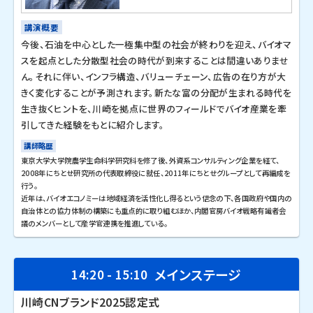
講演概要
今後、石油を中心とした一極集中型の社会が終わりを迎え、バイオマ
スを起点とした分散型社会の時代が到来することは間違いありませ
ん。それに伴い、インフラ構造、バリューチェーン、広告の在り方が大
きく変化することが予測されます。新たな富の分配が生まれる時代を
生き抜くヒントを、川崎を拠点に世界のフィールドでバイオ産業を牽
引してきた経験をもとに紹介します。
講師略歴
東京大学大学院農学生命科学研究科を修了後、外資系コンサルティング企業を経て、
2008年にちとせ研究所の代表取締役に就任、2011年にちとせグループとして再編成を
行う。
近年は、バイオエコノミーは地域経済を活性化し得るという信念の下、各国政府や国内の
自治体との協力体制の構築にも重点的に取り組むほか、内閣官房バイオ戦略有識者会
議のメンバーとして産学官連携を推進している。
メインステージ
14:20 - 15:10
川崎CNブランド2025認定式