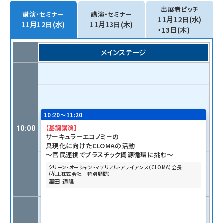
出展者ピッチ
講演・セミナー
講演・セミナー
11月12日(水)
11月12日(水)
11月13日(木)
・13日(木)
メインステージ
10
10:20〜11:20
「
【基調講演】
10:00
サーキュラーエコノミーの
具現化に向けたCLOMAの活動
～官民連携でプラスチック資源循環に挑む～
クリーン・オーシャン・マテリアル・アライアンス（CLOMA）会長
（花王株式会社 特別顧問）
澤田 道隆
「
ウ
ー