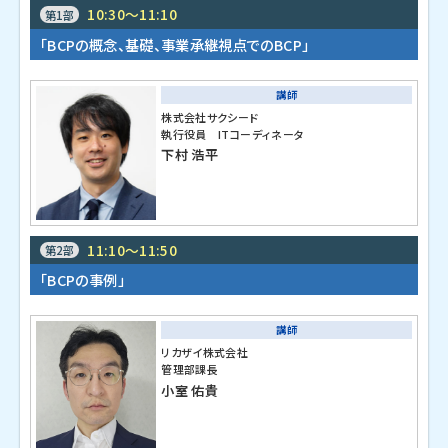
10:30～11:10
第1部
「BCPの概念、基礎、事業承継視点でのBCP」
講師
株式会社サクシード
執行役員 ITコーディネータ
下村 浩平
11:10～11:50
第2部
「BCPの事例」
講師
リカザイ株式会社
管理部課長
小室 佑貴