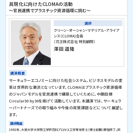
具現化に向けたCLOMAの活動
～官民連携でプラスチック資源循環に挑む～
講師
クリーン・オーシャン・マテリアル・アライア
ンス（CLOMA)会長
（花王株式会社 特別顧問）
澤田 道隆
講演概要
サーキュラーエコノミーに向けた社会システム、ビジネスモデルの変
革は世界的な潮流となっています。CLOMAはプラスチック資源循環
のジャパンモデルを官民連携で構築していくために、中期目標
Circular30 by30を掲げて活動しています。本講演では、サーキュラ
ーパートナーズでの取り組みや今後の政策課題などについて展望し
ます。
講師略歴
1981年、大阪大学大学院工学研究科プロセス工学専攻修士（博士前期）課程修了。同